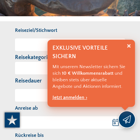
Reiseziel/Stichwort
EXKLUSIVE VORTEILE
SICHERN
Reisekategorie
Mit unserem Newsletter sichern Sie
sich
10 € Willkommensrabatt
und
bleiben stets über aktuelle
Reisedauer
Angebote und Aktionen informiert.
Jetzt anmelden ›
Anreise ab
Anreise ab
Rückreise bis