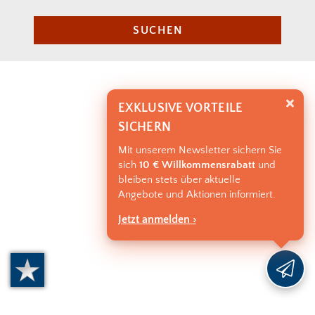
SUCHEN
EXKLUSIVE VORTEILE
SICHERN
Mit unserem Newsletter sichern Sie
sich
10 € Willkommensrabatt
und
bleiben stets über aktuelle
Angebote und Aktionen informiert.
Jetzt anmelden ›