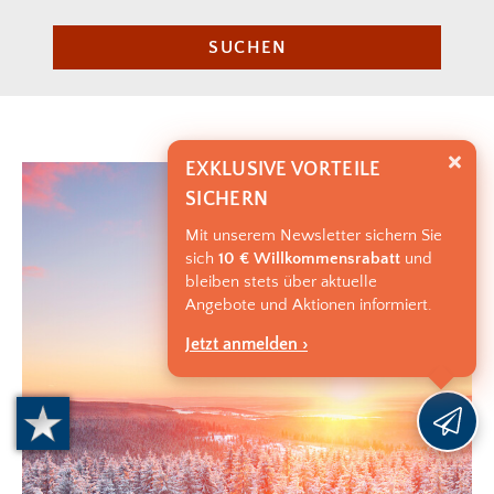
SUCHEN
EXKLUSIVE VORTEILE
SICHERN
Mit unserem Newsletter sichern Sie
sich
10 € Willkommensrabatt
und
bleiben stets über aktuelle
Angebote und Aktionen informiert.
Jetzt anmelden ›