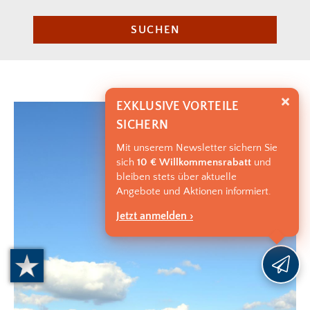
SUCHEN
EXKLUSIVE VORTEILE
SICHERN
Mit unserem Newsletter sichern Sie
sich
10 € Willkommensrabatt
und
bleiben stets über aktuelle
Angebote und Aktionen informiert.
Jetzt anmelden ›