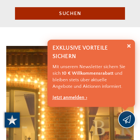
SUCHEN
EXKLUSIVE VORTEILE
SICHERN
Mit unserem Newsletter sichern Sie
sich
10 € Willkommensrabatt
und
bleiben stets über aktuelle
Angebote und Aktionen informiert.
Jetzt anmelden ›