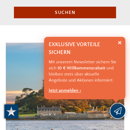
SUCHEN
EXKLUSIVE VORTEILE
SICHERN
Mit unserem Newsletter sichern Sie
sich
10 € Willkommensrabatt
und
bleiben stets über aktuelle
Angebote und Aktionen informiert.
Jetzt anmelden ›