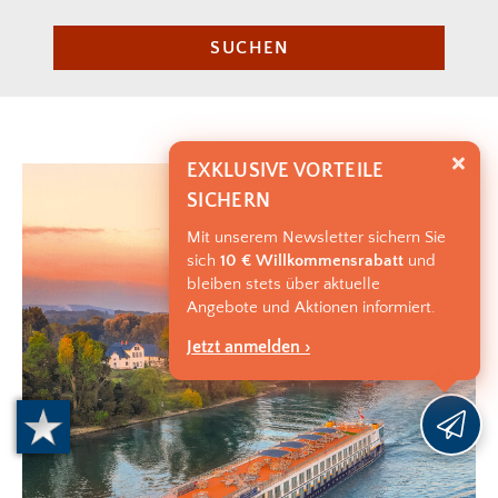
SUCHEN
EXKLUSIVE VORTEILE
SICHERN
Mit unserem Newsletter sichern Sie
sich
10 € Willkommensrabatt
und
bleiben stets über aktuelle
Angebote und Aktionen informiert.
Jetzt anmelden ›