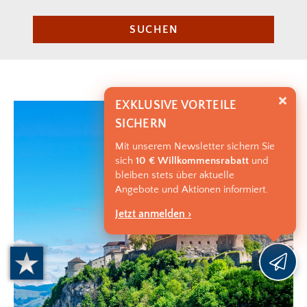
SUCHEN
EXKLUSIVE VORTEILE
SICHERN
Mit unserem Newsletter sichern Sie
sich
10 € Willkommensrabatt
und
bleiben stets über aktuelle
Angebote und Aktionen informiert.
Jetzt anmelden ›