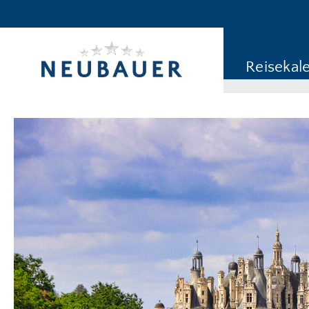
Reiseziel/Stichwort
Reisekategorie
Reisekal