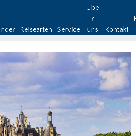
Übe
Reisedauer
Anreise ab
Rüc
r
Anreise ab
Rü
ender
Reisearten
Service
uns
Kontakt