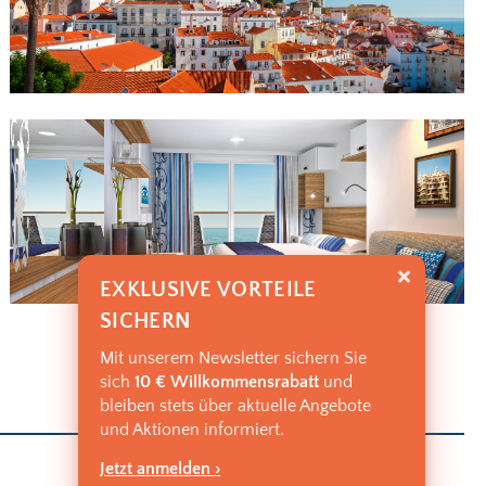
EXKLUSIVE VORTEILE
SICHERN
Mit unserem Newsletter sichern Sie
sich
10 € Willkommensrabatt
und
bleiben stets über aktuelle Angebote
und Aktionen informiert.
Jetzt anmelden ›