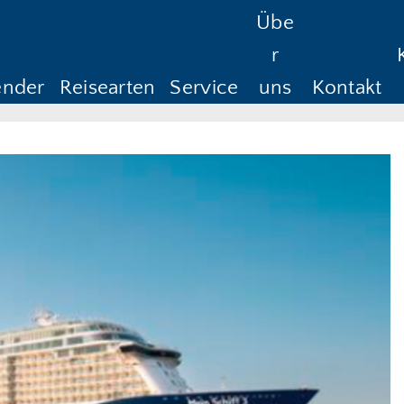
Übe
Reisedauer
Anreise ab
Rüc
r
Anreise ab
Rü
ender
Reisearten
Service
uns
Kontakt