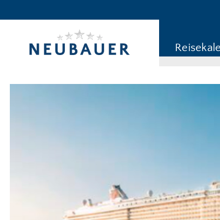
Reiseziel/Stichwort
Reisekategorie
Reisekal