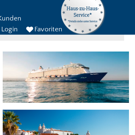
kreise bis
Kunden
ckreise bis
SUCHEN
Login
Favoriten