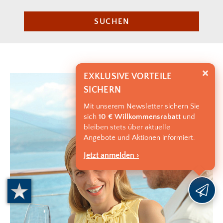
SUCHEN
EXKLUSIVE VORTEILE
SICHERN
Mit unserem Newsletter sichern Sie
sich
10 € Willkommensrabatt
und
bleiben stets über aktuelle
Angebote und Aktionen informiert.
Jetzt anmelden ›