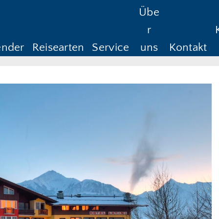
Übe
Reisedauer
Anreise ab
Rüc
r
Anreise ab
Rü
ender
Reisearten
Service
uns
Kontakt