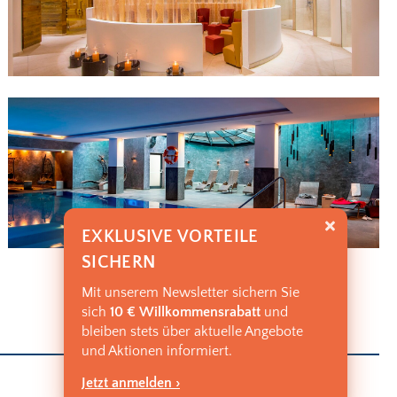
EXKLUSIVE VORTEILE
SICHERN
Mit unserem Newsletter sichern Sie
sich
10 € Willkommensrabatt
und
bleiben stets über aktuelle Angebote
und Aktionen informiert.
Jetzt anmelden ›