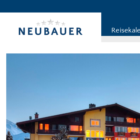
Reiseziel/Stichwort
Reisekategorie
Reisekal