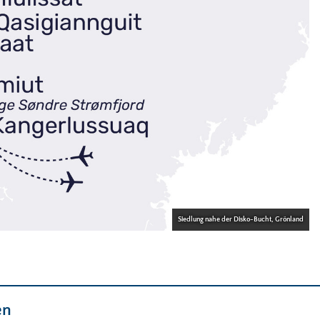
Siedlung nahe der Disko-Bucht, Grönland
en