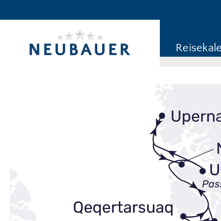
Reiseziel/Stichwort
Reisekategorie
Reisekal