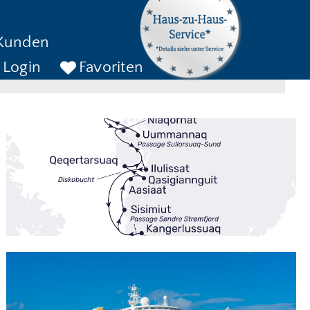
kreise bis
Kunden
ckreise bis
SUCHEN
Login
Favoriten