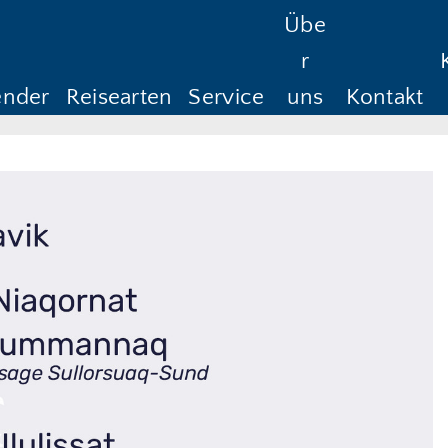
Übe
Reisedauer
Anreise ab
Rüc
r
Anreise ab
Rü
ender
Reisearten
Service
uns
Kontakt