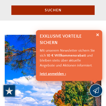
SUCHEN
EXKLUSIVE VORTEILE
SICHERN
Mit unserem Newsletter sichern Sie
sich
10 € Willkommensrabatt
und
bleiben stets über aktuelle
Angebote und Aktionen informiert.
Jetzt anmelden ›