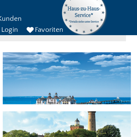
kreise bis
Kunden
ckreise bis
SUCHEN
Login
Favoriten