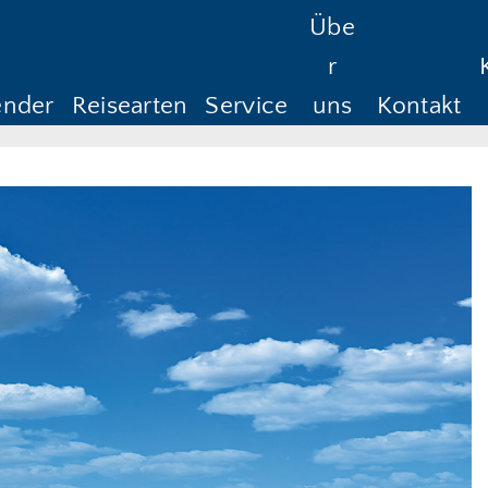
Übe
Reisedauer
Anreise ab
Rüc
r
Anreise ab
Rü
ender
Reisearten
Service
uns
Kontakt