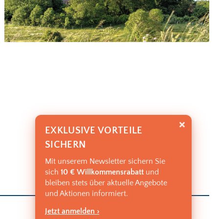
EXKLUSIVE VORTEILE
SICHERN
Mit unserem Newsletter sichern Sie
sich
10 € Willkommensrabatt
und
bleiben stets über aktuelle Angebote
und Aktionen informiert.
Jetzt anmelden ›