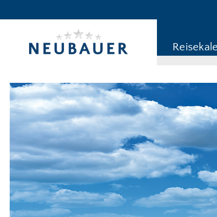
Reiseziel/Stichwort
Reisekategorie
Reisekal