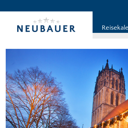
Reiseziel/Stichwort
Reisekategorie
Reisekal