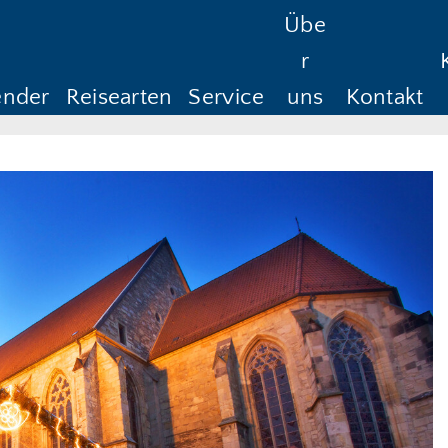
Übe
Reisedauer
Anreise ab
Rüc
r
Anreise ab
Rü
ender
Reisearten
Service
uns
Kontakt