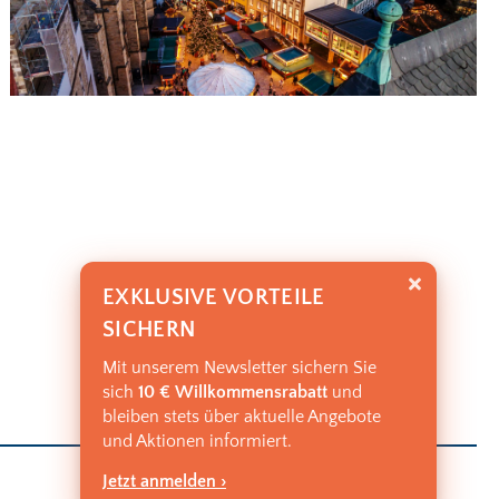
EXKLUSIVE VORTEILE
SICHERN
Mit unserem Newsletter sichern Sie
sich
10 € Willkommensrabatt
und
bleiben stets über aktuelle Angebote
und Aktionen informiert.
Jetzt anmelden ›