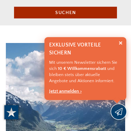
SUCHEN
EXKLUSIVE VORTEILE
SICHERN
Mit unserem Newsletter sichern Sie
sich
10 € Willkommensrabatt
und
bleiben stets über aktuelle
Angebote und Aktionen informiert.
Jetzt anmelden ›