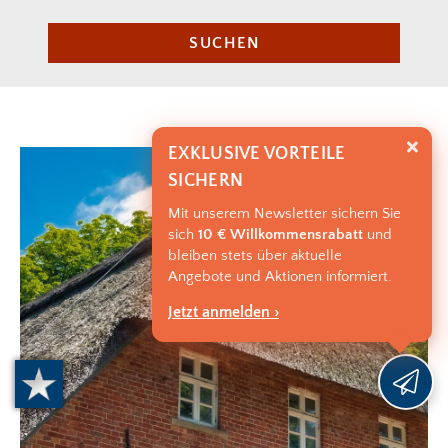
SUCHEN
EXKLUSIVE VORTEILE
SICHERN
Mit unserem Newsletter sichern Sie
sich
10 € Willkommensrabatt
und
bleiben stets über aktuelle
Angebote und Aktionen informiert.
Jetzt anmelden ›