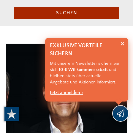
SUCHEN
EXKLUSIVE VORTEILE
SICHERN
Mit unserem Newsletter sichern Sie
sich
10 € Willkommensrabatt
und
bleiben stets über aktuelle
Angebote und Aktionen informiert.
Jetzt anmelden ›