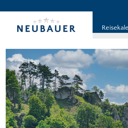
Reiseziel/Stichwort
Reisekategorie
Reisekal