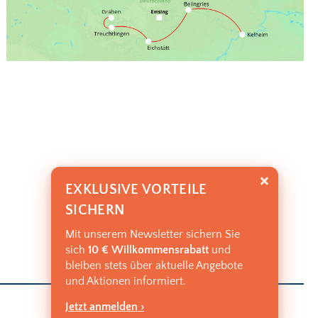
EXKLUSIVE VORTEILE
SICHERN
Mit unserem Newsletter sichern Sie
sich
10 € Willkommensrabatt
und
bleiben stets über aktuelle Angebote
und Aktionen informiert.
Jetzt anmelden ›