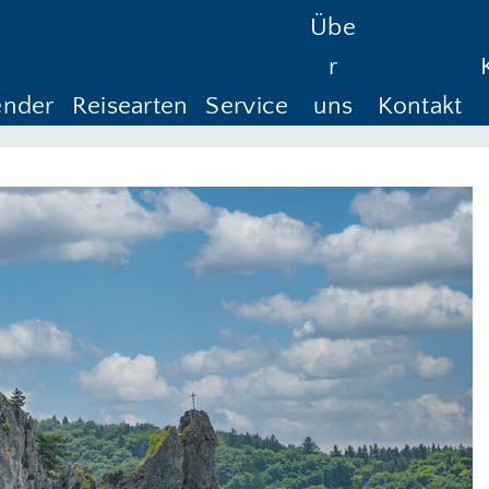
Übe
Reisedauer
Anreise ab
Rüc
r
Anreise ab
Rü
ender
Reisearten
Service
uns
Kontakt