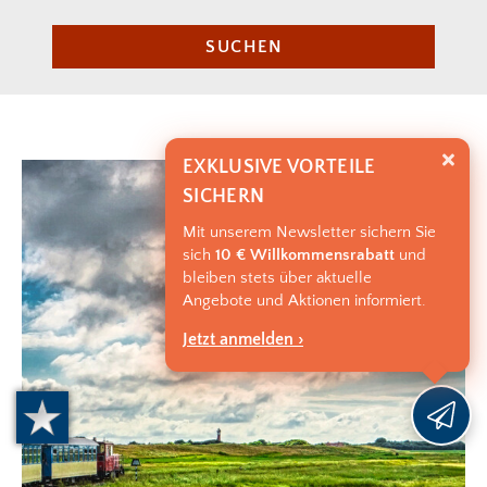
SUCHEN
EXKLUSIVE VORTEILE
SICHERN
Mit unserem Newsletter sichern Sie
sich
10 € Willkommensrabatt
und
bleiben stets über aktuelle
Angebote und Aktionen informiert.
Jetzt anmelden ›