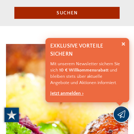
SUCHEN
EXKLUSIVE VORTEILE
SICHERN
Mit unserem Newsletter sichern Sie
sich
10 € Willkommensrabatt
und
bleiben stets über aktuelle
Angebote und Aktionen informiert.
Jetzt anmelden ›