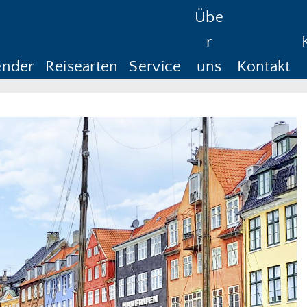
Übe
Reisedauer
Anreise ab
Rüc
r
Anreise ab
Rü
ender
Reisearten
Service
uns
Kontakt