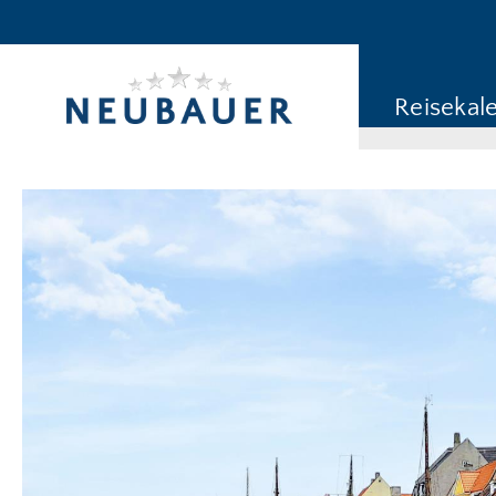
Reiseziel/Stichwort
Reisekategorie
Reisekal