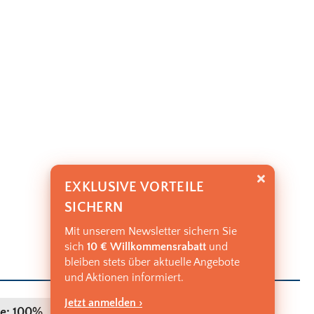
EXKLUSIVE VORTEILE
SICHERN
Mit unserem Newsletter sichern Sie
sich
10 € Willkommensrabatt
und
bleiben stets über aktuelle Angebote
und Aktionen informiert.
Jetzt anmelden ›
PREIS:
e: 100%