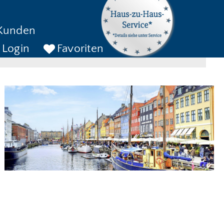
kreise bis
Kunden
ckreise bis
SUCHEN
Login
Favoriten