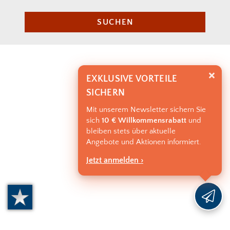
SUCHEN
EXKLUSIVE VORTEILE
SICHERN
Mit unserem Newsletter sichern Sie
sich
10 € Willkommensrabatt
und
bleiben stets über aktuelle
Angebote und Aktionen informiert.
Jetzt anmelden ›