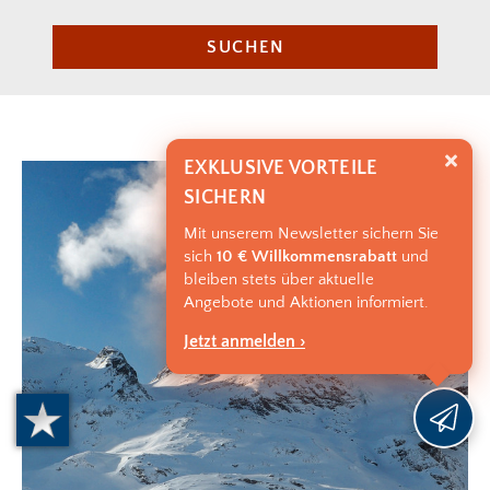
SUCHEN
EXKLUSIVE VORTEILE
SICHERN
Mit unserem Newsletter sichern Sie
sich
10 € Willkommensrabatt
und
bleiben stets über aktuelle
Angebote und Aktionen informiert.
Jetzt anmelden ›