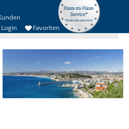
kreise bis
Kunden
ckreise bis
SUCHEN
Login
Favoriten