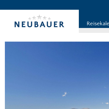
Reiseziel/Stichwort
Reisekategorie
Reisekal