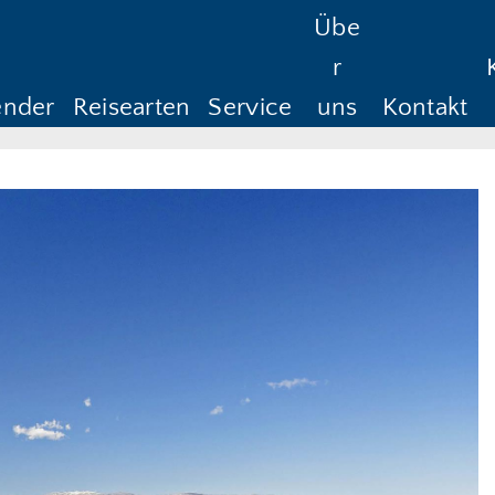
Übe
Reisedauer
Anreise ab
Rüc
r
Anreise ab
Rü
ender
Reisearten
Service
uns
Kontakt