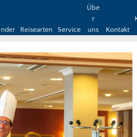
Übe
Reisedauer
Anreise ab
Rüc
r
Anreise ab
Rü
ender
Reisearten
Service
uns
Kontakt