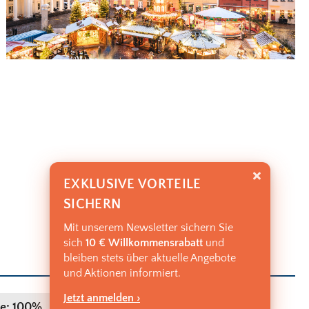
EXKLUSIVE VORTEILE
SICHERN
Mit unserem Newsletter sichern Sie
sich
10 € Willkommensrabatt
und
bleiben stets über aktuelle Angebote
und Aktionen informiert.
Jetzt anmelden ›
PREIS:
e: 100%