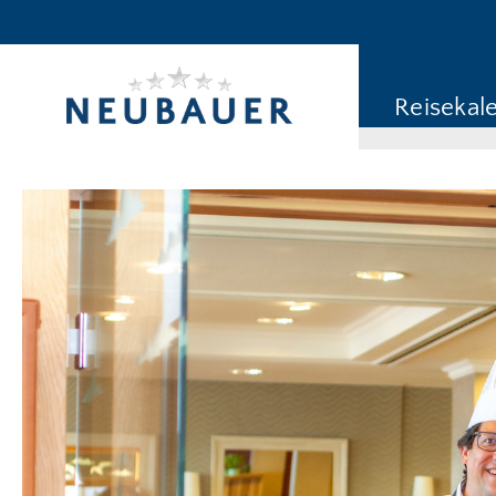
Reiseziel/Stichwort
Reisekategorie
Reisekal