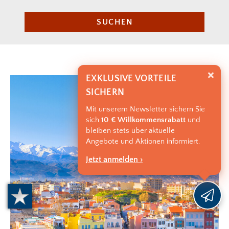
SUCHEN
EXKLUSIVE VORTEILE
SICHERN
Mit unserem Newsletter sichern Sie
sich
10 € Willkommensrabatt
und
bleiben stets über aktuelle
Angebote und Aktionen informiert.
Jetzt anmelden ›