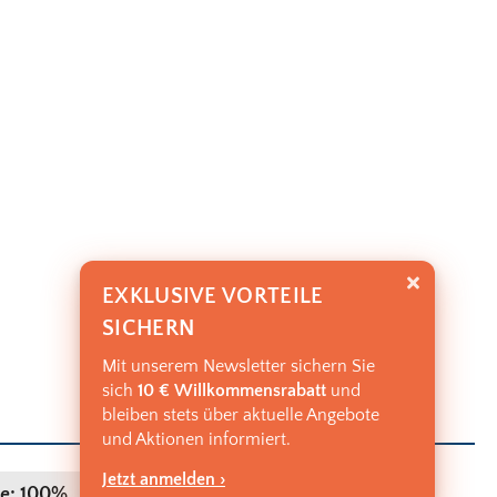
EXKLUSIVE VORTEILE
SICHERN
Mit unserem Newsletter sichern Sie
sich
10 € Willkommensrabatt
und
bleiben stets über aktuelle Angebote
und Aktionen informiert.
Jetzt anmelden ›
PREIS:
e: 100%