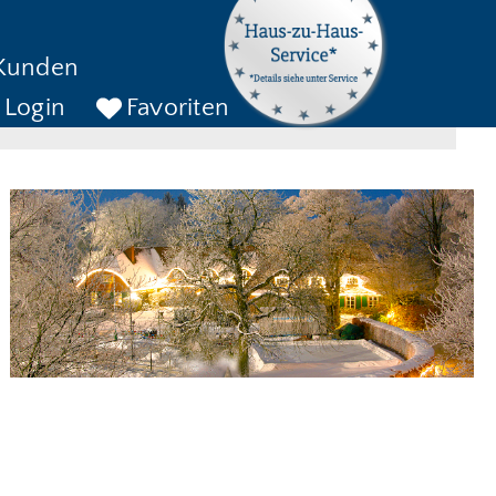
kreise bis
Kunden
ckreise bis
SUCHEN
Login
Favoriten