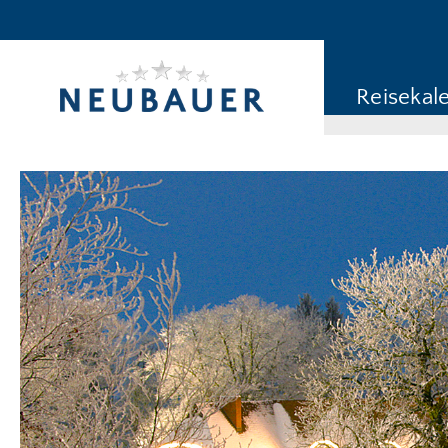
Reiseziel/Stichwort
Reisekategorie
Reisekal