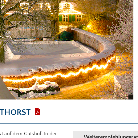
STHORST
t auf dem Gutshof. In der
Weiterempfehlungsrat