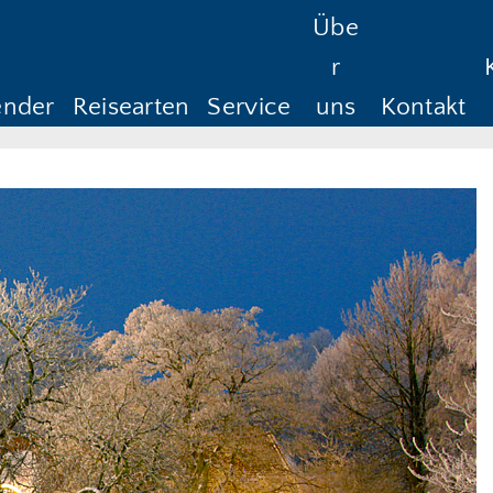
Übe
Reisedauer
Anreise ab
Rüc
r
Anreise ab
Rü
ender
Reisearten
Service
uns
Kontakt