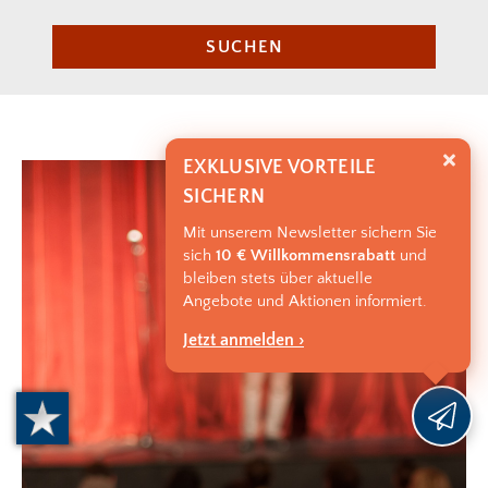
SUCHEN
EXKLUSIVE VORTEILE
SICHERN
Mit unserem Newsletter sichern Sie
sich
10 € Willkommensrabatt
und
bleiben stets über aktuelle
Angebote und Aktionen informiert.
Jetzt anmelden ›