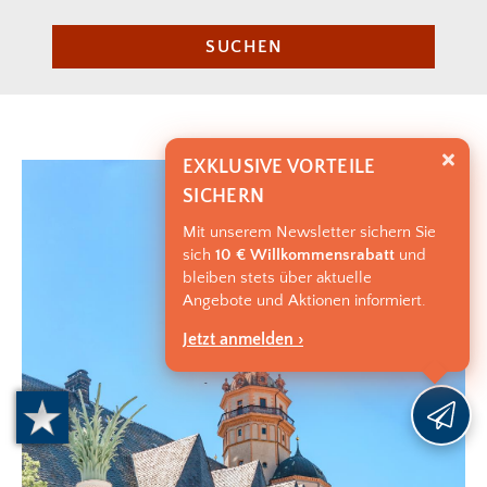
SUCHEN
EXKLUSIVE VORTEILE
SICHERN
Mit unserem Newsletter sichern Sie
sich
10 € Willkommensrabatt
und
bleiben stets über aktuelle
Angebote und Aktionen informiert.
Jetzt anmelden ›