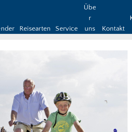
Übe
Reisedauer
Anreise ab
Rüc
r
Anreise ab
Rü
ender
Reisearten
Service
uns
Kontakt