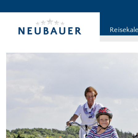
Reiseziel/Stichwort
Reisekategorie
Reisekal