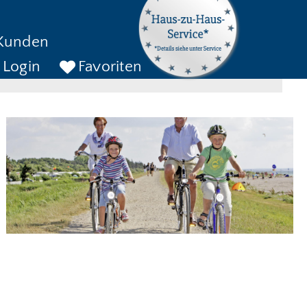
kreise bis
Kunden
ckreise bis
SUCHEN
Login
Favoriten