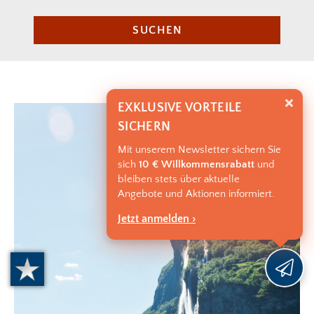
SUCHEN
EXKLUSIVE VORTEILE
SICHERN
Mit unserem Newsletter sichern Sie
sich
10 € Willkommensrabatt
und
bleiben stets über aktuelle
Angebote und Aktionen informiert.
Jetzt anmelden ›