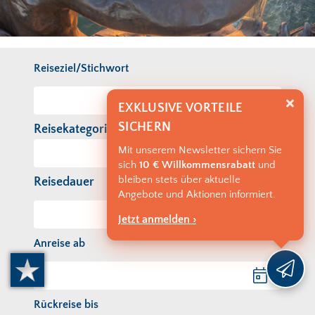
Reiseziel/Stichwort
EXKLUSIVE VORTEILE
SICHERN
Reisekategorie
Mit unserem Newsletter sichern Sie
sich
10 € Willkommensrabatt
und
bleiben stets über aktuelle
Reisedauer
Angebote und Aktionen informiert.
Jetzt anmelden ›
Anreise ab
Anreise ab
Rückreise bis