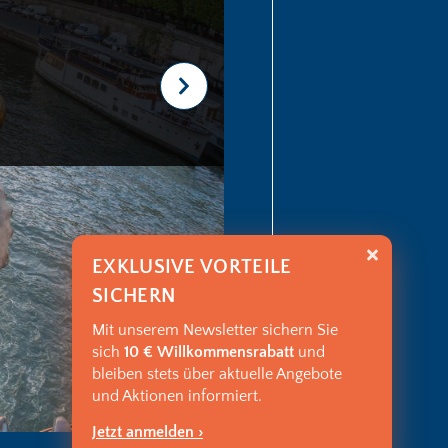
EXKLUSIVE VORTEILE
SICHERN
Mit unserem Newsletter sichern Sie
sich
10 € Willkommensrabatt
und
bleiben stets über aktuelle Angebote
und Aktionen informiert.
Jetzt anmelden ›