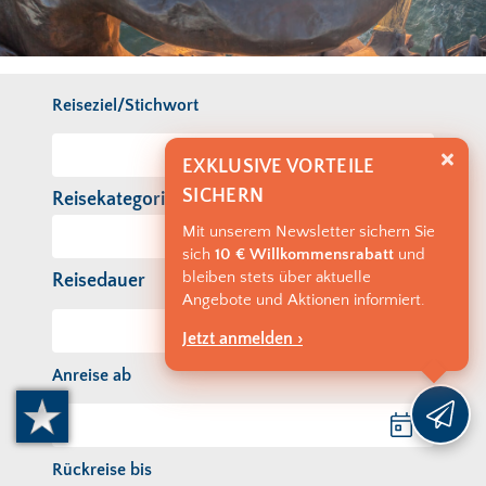
Reiseziel/Stichwort
EXKLUSIVE VORTEILE
SICHERN
Reisekategorie
Mit unserem Newsletter sichern Sie
sich
10 € Willkommensrabatt
und
bleiben stets über aktuelle
Reisedauer
Angebote und Aktionen informiert.
Jetzt anmelden ›
Anreise ab
Anreise ab
Rückreise bis