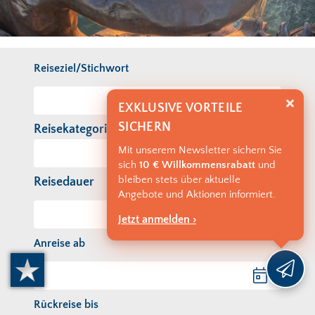
Reiseziel/Stichwort
EXKLUSIVE VORTEILE
SICHERN
Reisekategorie
Mit unserem Newsletter sichern Sie
sich
10 € Willkommensrabatt
und
bleiben stets über aktuelle
Reisedauer
Angebote und Aktionen informiert.
Jetzt anmelden ›
Anreise ab
Anreise ab
Rückreise bis